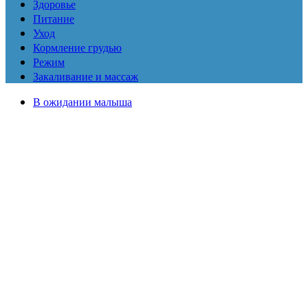
Здоровье
Питание
Уход
Кормление грудью
Режим
Закаливание и массаж
В ожидании малыша