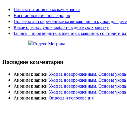
Плюсы питания на козьем молоке
Восстановление после родов
Полезны ли современные развивающие игрушки для дете
Какое одеяло лучше выбрать в детскую кроватку
Janome – производитель швейных машинок со столетним
Последние комментарии
Аноним
к записи
Уход за новорожденным. Основы ухода
Аноним
к записи
Уход за новорожденным. Основы ухода
Аноним
к записи
Уход за новорожденным. Основы ухода
Аноним
к записи
Уход за новорожденным. Основы ухода
Аноним
к записи
Опросы и голосования