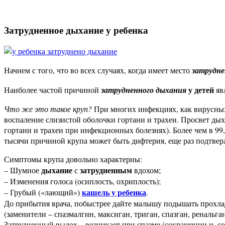
Затрудненное дыхание у ребенка
Начнем с того, что во всех случаях, когда
имеет место
затрудне
у детей
Наиболее частой причиной
затрудненного дыхания
яв
Что же это такое круп?
При многих инфекциях, как вирусных 
воспаление слизистой оболочки гортани и трахеи. Просвет дых
гортани и трахеи при инфекционных болезнях). Более чем в 99,
тысячи причиной крупа может быть дифтерия, еще раз подтвер
Симптомы крупа довольно характерны:
дыхание
затрудненным
– Шумное
с
вдохом;
– Изменения голоса (осиплость, охриплость);
кашель у ребенка
– Грубый («лающий»)
.
До прибытия врача, побыстрее дайте малышу подышать прохлад
(заменители – спазмалгин, максиган, триган, спазган, ренальган
Затрудненный выдох – возникает при спазме (сокращении и, со