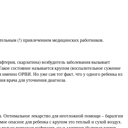
зательным (!) привлечением медицинских работников.
ифтерия, скарлатина) возбудитель заболевания вызывает
Такое состояние называется крупом (воспалительное сужение
я именно ОРВИ. Но уже сам тот факт, что у одного ребенка из
я врача для уточнения диагноза.
да. Оптимальное лекарство для неотложной помощи – баралгин
Самое опасное для ребенка с крупом это теплый и сухой воздух.
 только вирусная инфекция, но и аллергия (бытовая химия,