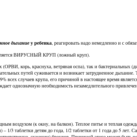
у
ребенка
нное дыхание
, реагировать надо немедленно и с обя
ляется ВИРУСНЫЙ КРУП (ложный круп).
(ОРВИ, корь, краснуха, ветряная оспа), так и бактериальных (д
ательных путей суживается и возникает затрудненное дыхание. 
9% всех случаев крупа, его причиной в настоящее время являетс
ждает однозначную необходимость незамедлительного привлечени
ным воздухом (к окну, на балкон). Теплое питье и теплая одеж
) – 1/3 таблетки детям до года, 1/2 таблетки от 1 года до 5 лет. 
ответственно, сужении) бронхов. Причиной этого может быть не