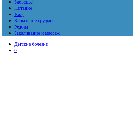
Здоровье
Питание
Уход
Кормление грудью
Режим
Закаливание и массаж
Детские болезни
0