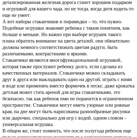
детализированная железная дорога станет хорошим подарком
и игрушкой для вашего чада, но не тогда, когда дитя ходить-то
еще не умеет.
А вот наборы стаканчиков и пирамидки – то, что нужно.
Подобные игрушки знакомят ребенка с таким понятием, как
больше и меньше. Но важно при выборе игрушек такого
плана обратить внимание на цвета деталей, они обязательно
должны немного соответствовать цветам радуги, быть
различаемыми, контрастными и яркими.
Стаканчики являются многофункциональной игрушкой,
которая также прослужит ребенку долго, если сделана из
качественных материалов. Стаканчики можно складывать
друг в друга или выкладывать один на другой, играть с ними
в воде или применять вместо формочек в песке, даже кроватка
детская может стать ареной для игры стаканчиками, это
безопасно, так как ребенок ими не поранится в ограниченном
пространстве. Стаканчики могут иметь узорные или ровные
края, на дне могут быть нарисованы разнообразные рисунки
или дырочки, специально для игр с водой, одним словом –
универсальная игрушка.
В общем же, стоит помнить, что после полугода ребенок еще
только начинает толком знакомиться с окружающим миром и