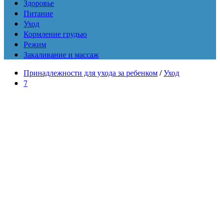
Здоровье
Питание
Уход
Кормление грудью
Режим
Закаливание и массаж
Принадлежности для ухода за ребенком
/
Уход
7