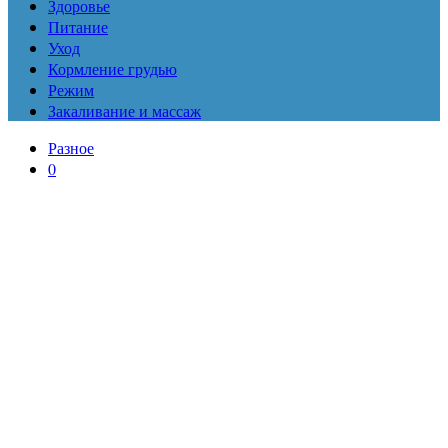
Здоровье
Питание
Уход
Кормление грудью
Режим
Закаливание и массаж
Разное
0