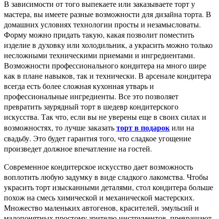
В зависимости от того выпекаете или заказываете торт у
мастера, вы имеете разные возможности для дизайна торта. В
домашних условиях технологии просты и незамысловаты.
Форму можно придать такую, какая позволит поместить
изделие в духовку или холодильник, а украсить можно только
несложными техническими приемами и ингредиентами.
Возможности профессионального кондитера на много шире
как в плане навыков, так и технически. В арсенале кондитера
всегда есть более сложная кухонная утварь и
профессиональные ингредиенты. Все это позволяет
превратить заурядный торт в шедевр кондитерского
искусства. Так что, если вы не уверены еще в своих силах и
торт в подарок
возможностях, то лучше заказать
или на
свадьбу. Это будет гарантия того, что сладкое угощение
произведет должное впечатление на гостей.
Современное кондитерское искусство дает возможность
воплотить любую задумку в виде сладкого лакомства. Чтобы
украсить торт изысканными деталями, стол кондитера больше
похож на смесь химической и механической мастерских.
Множество маленьких автогенов, красителей, эмульсий и
малопонятных простому зрителю инструментов, превращают