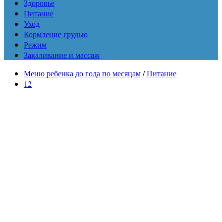
Здоровье
Питание
Уход
Кормление грудью
Режим
Закаливание и массаж
Меню ребенка до года по месяцам
/
Питание
12