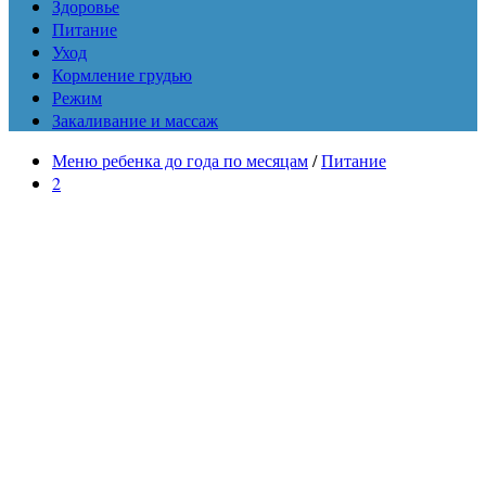
Здоровье
Питание
Уход
Кормление грудью
Режим
Закаливание и массаж
Меню ребенка до года по месяцам
/
Питание
2