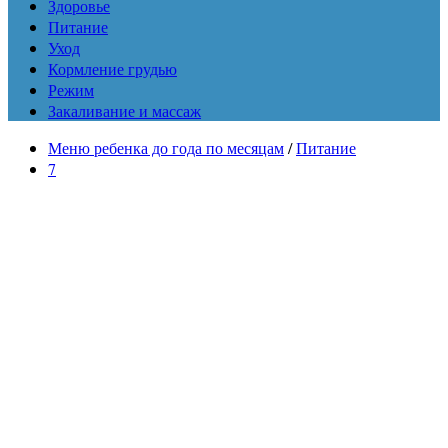
Здоровье
Питание
Уход
Кормление грудью
Режим
Закаливание и массаж
Меню ребенка до года по месяцам
/
Питание
7