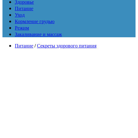
Здоровье
Питание
Уход
Кормление грудью
Режим
Закаливание и массаж
Питание
/
Секреты здорового питания