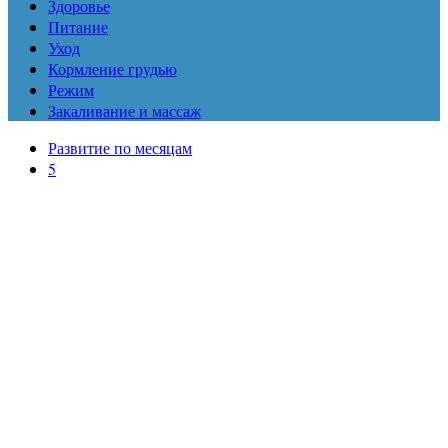
Здоровье
Питание
Уход
Кормление грудью
Режим
Закаливание и массаж
Развитие по месяцам
5