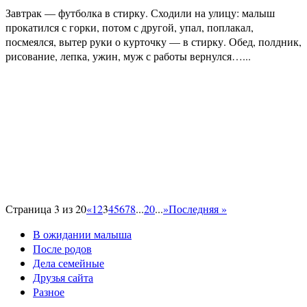
Завтрак — футболка в стирку. Сходили на улицу: малыш
прокатился с горки, потом с другой, упал, поплакал,
посмеялся, вытер руки о курточку — в стирку. Обед, полдник,
рисование, лепка, ужин, муж с работы вернулся…...
Страница 3 из 20
«
1
2
3
4
5
6
7
8
...
20
...
»
Последняя »
В ожидании малыша
После родов
Дела семейные
Друзья сайта
Разное