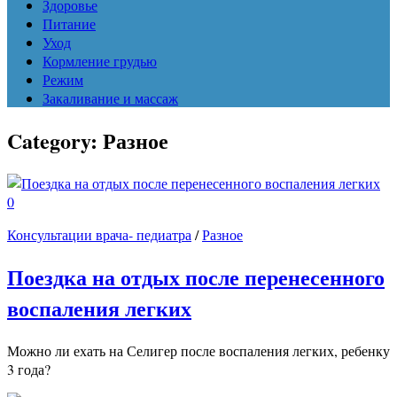
Здоровье
Питание
Уход
Кормление грудью
Режим
Закаливание и массаж
Category:
Разное
0
Консультации врача- педиатра
/
Разное
Поездка на отдых после перенесенного
воспаления легких
Можно ли ехать на Селигер после воспаления легких, ребенку
3 года?