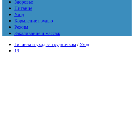
Здоровье
Питание
Уход
Кормление грудью
Режим
Закаливание и массаж
Гигиена и уход за грудничком
/
Уход
19