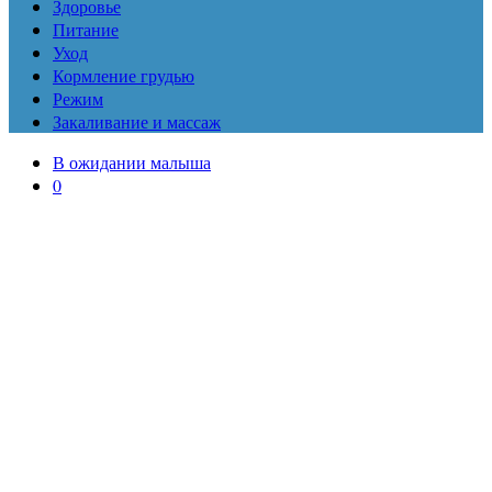
Здоровье
Питание
Уход
Кормление грудью
Режим
Закаливание и массаж
В ожидании малыша
0