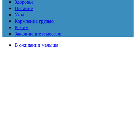
Здоровье
Питание
Уход
Кормление грудью
Режим
Закаливание и массаж
В ожидании малыша