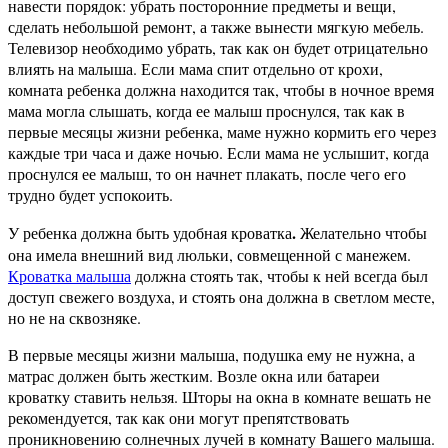
навести порядок: убрать посторонние предметы и вещи,
сделать небольшой ремонт, а также вынести мягкую мебель.
Телевизор необходимо убрать, так как он будет отрицательно
влиять на малыша. Если мама спит отдельно от крохи,
комната ребенка должна находится так, чтобы в ночное время
мама могла слышать, когда ее малыш проснулся, так как в
первые месяцы жизни ребенка, маме нужно кормить его через
каждые три часа и даже ночью. Если мама не услышит, когда
проснулся ее малыш, то он начнет плакать, после чего его
трудно будет успокоить.
.
У ребенка должна быть удобная кроватка
Желательно чтобы
она имела внешний вид люльки, совмещенной с манежем.
Кроватка малыша
должна стоять так, чтобы к ней всегда был
доступ свежего воздуха, и стоять она должна в светлом месте,
но не на сквозняке.
В первые месяцы жизни малыша, подушка ему не нужна, а
матрас должен быть жестким. Возле окна или батареи
кроватку ставить нельзя. Шторы на окна в комнате вешать не
рекомендуется, так как они могут препятствовать
проникновению солнечных лучей в комнату Вашего малыша.