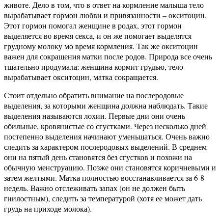
животе. Дело в том, что в ответ на кормление малыша тело
вырабатывает гормон любви и привязанности – окситоцин.
Этот гормон помогал женщине в родах, этот гормон
выделяется во время секса, и он же помогает выделятся
грудному молоку мо время кормления. Так же окситоцин
важен для сокращения матки после родов. Природа все очень
тщательно продумала: женщина кормит грудью, тело
вырабатывает окситоцин, матка сокращается.
Стоит отдельно обратить внимание на послеродовые
выделения, за которыми женщина должна наблюдать. Такие
выделения называются лохии. Первые дни они очень
обильные, кровянистые со сгустками. Через несколько дней
постепенно выделения начинают уменьшаться. Очень важно
следить за характером послеродовых выделений. В среднем
они на пятый день становятся без сгустков и похожи на
обычную менструацию. Позже они становятся коричневыми и
затем желтыми. Матка полностью восстанавливается за 6-8
недель. Важно отслеживать запах (он не должен быть
гнилостным), следить за температурой (хотя ее может дать
грудь на приходе молока).