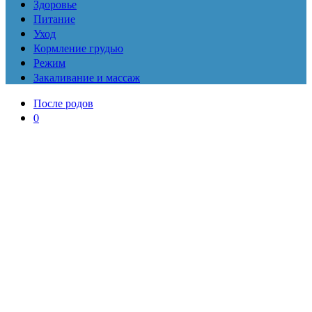
Здоровье
Питание
Уход
Кормление грудью
Режим
Закаливание и массаж
После родов
0