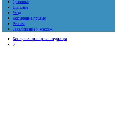
Здоровье
Питание
Уход
Кормление грудью
Режим
Закаливание и массаж
Консультации врача- педиатра
0