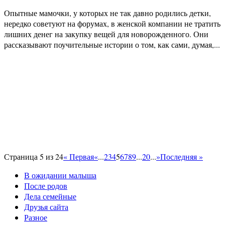
Опытные мамочки, у которых не так давно родились детки,
нередко советуют на форумах, в женской компании не тратить
лишних денег на закупку вещей для новорожденного. Они
рассказывают поучительные истории о том, как сами, думая,...
Страница 5 из 24
« Первая
«
...
2
3
4
5
6
7
8
9
...
20
...
»
Последняя »
В ожидании малыша
После родов
Дела семейные
Друзья сайта
Разное