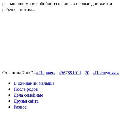
распашонками вы обойдетесь лишь в первые дни жизни
ребенка, потом...
Страница 7 из 24
« Первая
«
...
4
5
6
7
8
9
10
11
...
20
...
»
Последняя »
В ожидании малыша
После родов
Дела семейные
Друзья сайта
Разное