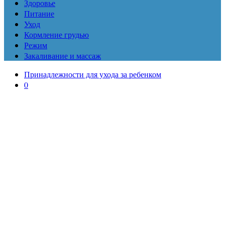
Здоровье
Питание
Уход
Кормление грудью
Режим
Закаливание и массаж
Принадлежности для ухода за ребенком
0