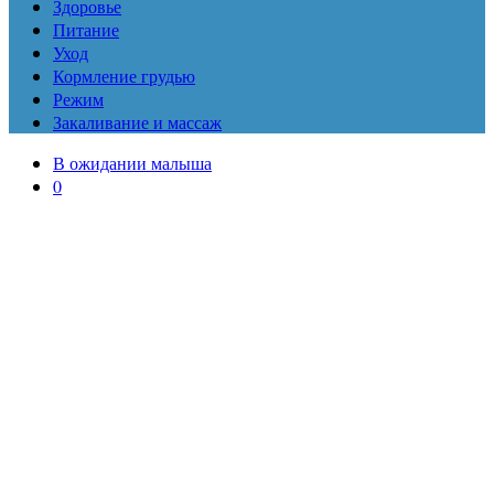
Здоровье
Питание
Уход
Кормление грудью
Режим
Закаливание и массаж
В ожидании малыша
0