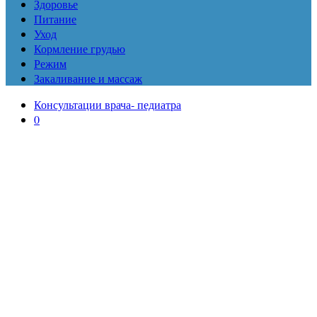
Здоровье
Питание
Уход
Кормление грудью
Режим
Закаливание и массаж
Консультации врача- педиатра
0