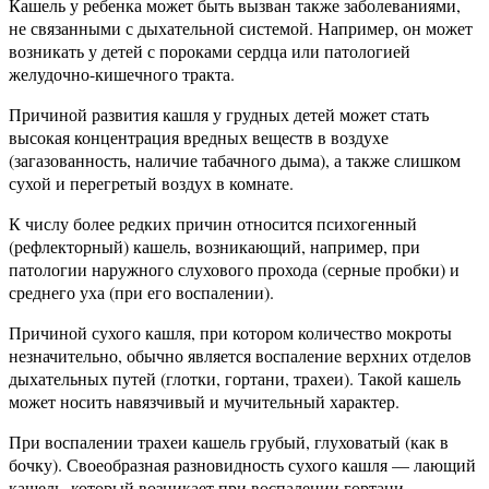
Кашель у ребенка может быть вызван также заболеваниями,
не связанными с дыхательной системой. Например, он может
возникать у детей с пороками сердца или патологией
желудочно-кишечного тракта.
Причиной развития кашля у грудных детей может стать
высокая концентрация вредных веществ в воздухе
(загазованность, наличие табачного дыма), а также слишком
сухой и перегретый воздух в комнате.
К числу более редких причин относится психогенный
(рефлекторный) кашель, возникающий, например, при
патологии наружного слухового прохода (серные пробки) и
среднего уха (при его воспалении).
Причиной сухого кашля, при котором количество мокроты
незначительно, обычно является воспаление верхних отделов
дыхательных путей (глотки, гортани, трахеи). Такой кашель
может носить навязчивый и мучительный характер.
При воспалении трахеи кашель грубый, глуховатый (как в
бочку). Своеобразная разновидность сухого кашля — лающий
кашель, который возникает при воспалении гортани —