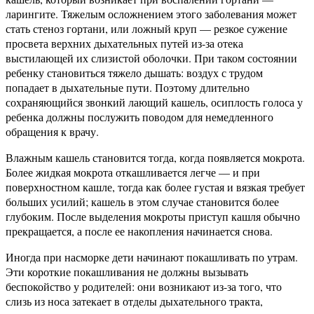
ларингите. Тяжелым осложнением этого заболевания может
стать стеноз гортани, или ложный круп — резкое сужение
просвета верхних дыхательных путей из-за отека
выстилающей их слизистой оболочки. При таком состоянии
ребенку становиться тяжело дышать: воздух с трудом
попадает в дыхательные пути. Поэтому длительно
сохраняющийся звонкий лающий кашель, осиплость голоса у
ребенка должны послужить поводом для немедленного
обращения к врачу.
Влажным кашель становится тогда, когда появляется мокрота.
Более жидкая мокрота откашливается легче — и при
поверхностном кашле, тогда как более густая и вязкая требует
больших усилий; кашель в этом случае становится более
глубоким. После выделения мокроты приступ кашля обычно
прекращается, а после ее накопления начинается снова.
Иногда при насморке дети начинают покашливать по утрам.
Эти короткие покашливания не должны вызывать
беспокойство у родителей: они возникают из-за того, что
слизь из носа затекает в отделы дыхательного тракта,