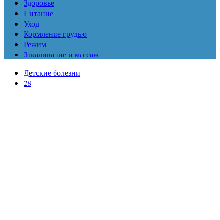
Здоровье
Питание
Уход
Кормление грудью
Режим
Закаливание и массаж
Детские болезни
28