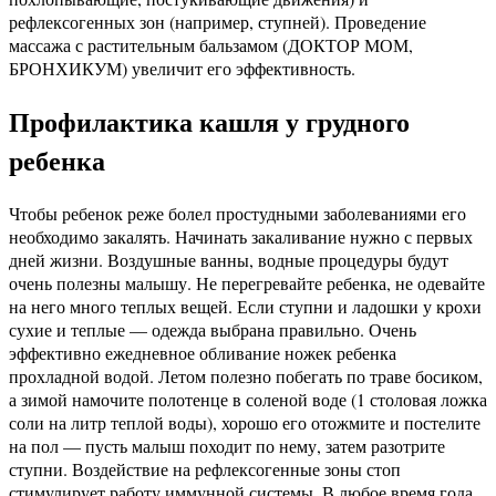
рефлексогенных зон (например, ступней). Проведение
массажа с растительным бальзамом (ДОКТОР МОМ,
БРОНХИКУМ) увеличит его эффективность.
Профилактика кашля у грудного
ребенка
Чтобы ребенок реже болел простудными заболеваниями его
необходимо закалять. Начинать закаливание нужно с первых
дней жизни. Воздушные ванны, водные процедуры будут
очень полезны малышу. Не перегревайте ребенка, не одевайте
на него много теплых вещей. Если ступни и ладошки у крохи
сухие и теплые — одежда выбрана правильно. Очень
эффективно ежедневное обливание ножек ребенка
прохладной водой. Летом полезно побегать по траве босиком,
а зимой намочите полотенце в соленой воде (1 столовая ложка
соли на литр теплой воды), хорошо его отожмите и постелите
на пол — пусть малыш походит по нему, затем разотрите
ступни. Воздействие на рефлексогенные зоны стоп
стимулирует работу иммунной системы. В любое время года