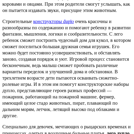
коровами и овцами.
При этом родители смогут услышать, как
он пытается издавать звуки, присущие этим животным.
Строительные
конструкторы duplo
очень красочны и
разнообразны по содержанию и помогают ребенку в развитии
фантазии, мышления, логики и сообразительности. С лего
ребенок сможет построить чудесный дом для кукол, в котором
сможет поселиться большая дружная семья игрушек. Его
можно будет постоянно усовершенствовать, и обставлять
заново, создавая порядок и уют. Игровой процесс становится
бесконечным, ведь малыш сможет пробовать различные
варианты переделок и улучшений дома и обстановки. В
трехлетнем возрасте дети пытаются осваивать сюжетно-
ролевые игры. И в этом им помогут конструкторские наборы
дупло, представляющие героев разных профессий —
пожарник, работающий на пожарной машине, фермер,
имеющий целое стадо животных, пират, плавающий по
дальним морям, летчик, летящий высоко под облаками и
другие.
Специально для девочек, мечтающих о рыцарских временах и
лего дупло
принцессах, одетых в воздушные бальные платья,