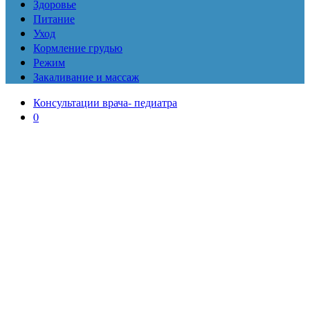
Здоровье
Питание
Уход
Кормление грудью
Режим
Закаливание и массаж
Консультации врача- педиатра
0