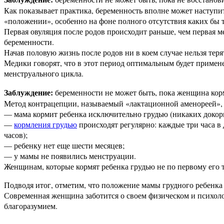
Как показывает практика, беременность вполне может наступит
«положении», особенно на фоне полного отсутствия каких бы 
Первая овуляция после родов происходит раньше, чем первая м
беременности.
Начав половую жизнь после родов ни в коем случае нельзя теря
Медики говорят, что в этот период оптимальным будет примене
менструального цикла.
Заблуждение:
беременности не может быть, пока женщина кор
Метод контрацепции, называемый «лактационной аменореей», д
— мама кормит ребенка исключительно грудью (никаких докор
—
кормления грудью
происходят регулярно: каждые три часа в
часов);
— ребенку нет еще шести месяцев;
— у мамы не появились менструации.
Женщинам, которые кормят ребенка грудью не по первому его 
Подводя итог, отметим, что положение мамы грудного ребенк
Современная женщина заботится о своем физическом и психоло
благоразумием.