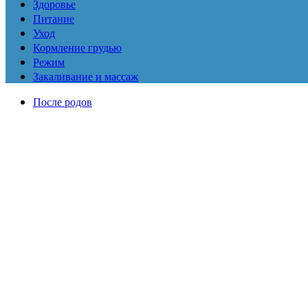
Здоровье
Питание
Уход
Кормление грудью
Режим
Закаливание и массаж
После родов