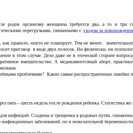
ле родов организму женщины требуется два, а то и три го
огическими перегрузками, связанными с
уходом за новорожден
, как правило, никто не планирует. Тем не менее, значительное
носит приговор в виде двух полосок.
Ни физически, ни психолог
ение в этом случае. Дело даже не в этической стороне вопроса
ративное вмешательство. А медикаментозный аборт, практику
малыша.
 подобными проблемами? Какие самые распространенные ошибки 
рез пять – шесть недель после рождения ребенка. Статистика ж
 для инфекций. Ссадины и трещинки в родовых путях, сниженны
о инфекционных заболеваний, но и нежелательной беременности
ился менструальный цикл.