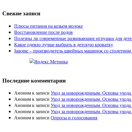
Свежие записи
Плюсы питания на козьем молоке
Восстановление после родов
Полезны ли современные развивающие игрушки для дете
Какое одеяло лучше выбрать в детскую кроватку
Janome – производитель швейных машинок со столетним
Последние комментарии
Аноним
к записи
Уход за новорожденным. Основы ухода
Аноним
к записи
Уход за новорожденным. Основы ухода
Аноним
к записи
Уход за новорожденным. Основы ухода
Аноним
к записи
Уход за новорожденным. Основы ухода
Аноним
к записи
Опросы и голосования