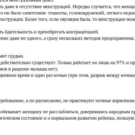
ь даже в отсутствие менструаций. Нередко случается, что женщ
то ни было симптомов: тошноты, головокружений, легкого недо
енструация. Более того, если овуляция была, то менструации мо
ть бдительность и пренебрегать контрацепцией.
ние даже не одного, а сразу нескольких методов предохранения,
мит грудью.
ействительно существует. Только работает он лишь на 97% и п
мов в рационе малыша нет);
 дневное время и один раз ночью (при этом, разрыв между ноч
требованию, а по расписанию, не практикуют ночные кормления
а обязывает женщину не расслабляться, доверившись народным 
гическом состоянии и о нормальном развитии ребенка, пользуя