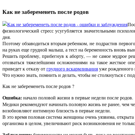
Как не забеременеть после родов
Пос
физиологический стресс усугубляется значительными психол
дня.
Поэтому обзаводиться вторым ребенком, не подрастив первого
на руках еще грудной малыш, а тест на беременность вновь вы
Решить проблему, прибегнув к аборту, — не самое мудрое реш
отозваться тяжелейшими осложнениями на такое жесткое опе
приведет к отказу от
грудного вскармливания
уже рожденного 
Что нужно знать, помнить и делать, чтобы не столкнуться с
Как не забеременеть после родов ?
Ошибка:
начало половой жизни в первые недели после родов.
Медики рекомендуют начинать половую жизнь не ранее, чем че
возобновляют интимную близость в первые недели.
В это время половая система женщины очень уязвима, открыта
организма в целом, увеличивают риск возникновения не тольк
Заблуждение:
беременности не может быть, пока не восстанов