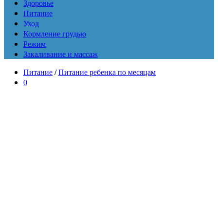
Здоровье
Питание
Уход
Кормление грудью
Режим
Закаливание и массаж
Питание
/
Питание ребенка по месяцам
0