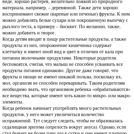
виде, хорошо растерев, желательно ложкой из природного
материала, например, – деревянной. Также дети хорошо
воспринимают свежие (вареные или печеные) фрукты. К ним
можно добавлять белые сухари или покрошенную выпечку с
рыхлого теста, к примеру – бисквит. По желанию, также,
можно добавить и творог.
Когда детям вводят в пищу растительные продукты, а также
продукты из них, опорожнение кишечника содержат
клетчатку и имеют иной вид и цвет в отличии от кала при
питании молочными продуктами. Некоторые родители
беспокоятся, считая, что малыш не способен усваивать все
продукты питания одинаково. Другие даже говорят, что
фрукты и овощи не имеют никакой пользы, поскольку их,
мол, организм не способен переваривать. Таким родителям
необходимо знать, что организмом ребенка «обрабатываются»
все вещества, которые имеют хоть какие-то микро- или макро-
элементы.
Когда ребенок начинает употреблять много растительных
продуктов, у него может увеличиться количество
испражнений. Тут следует следить, чтобы не образовалась
седалищная эритема (опрелость вокруг ануса). Однако, если
стул бывает не более пару раз в сутки и они имеют плотную