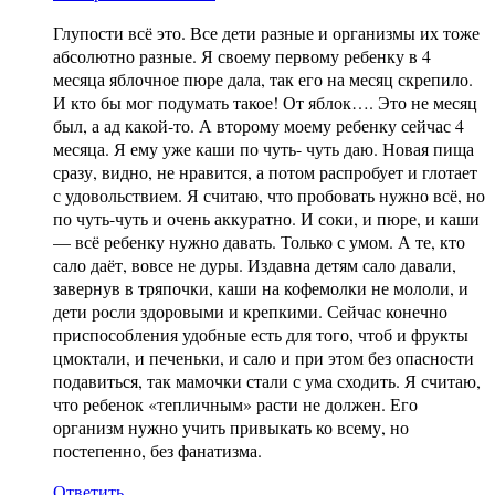
Глупости всё это. Все дети разные и организмы их тоже
абсолютно разные. Я своему первому ребенку в 4
месяца яблочное пюре дала, так его на месяц скрепило.
И кто бы мог подумать такое! От яблок…. Это не месяц
был, а ад какой-то. А второму моему ребенку сейчас 4
месяца. Я ему уже каши по чуть- чуть даю. Новая пища
сразу, видно, не нравится, а потом распробует и глотает
с удовольствием. Я считаю, что пробовать нужно всё, но
по чуть-чуть и очень аккуратно. И соки, и пюре, и каши
— всё ребенку нужно давать. Только с умом. А те, кто
сало даёт, вовсе не дуры. Издавна детям сало давали,
завернув в тряпочки, каши на кофемолки не мололи, и
дети росли здоровыми и крепкими. Сейчас конечно
приспособления удобные есть для того, чтоб и фрукты
цмоктали, и печеньки, и сало и при этом без опасности
подавиться, так мамочки стали с ума сходить. Я считаю,
что ребенок «тепличным» расти не должен. Его
организм нужно учить привыкать ко всему, но
постепенно, без фанатизма.
Ответить