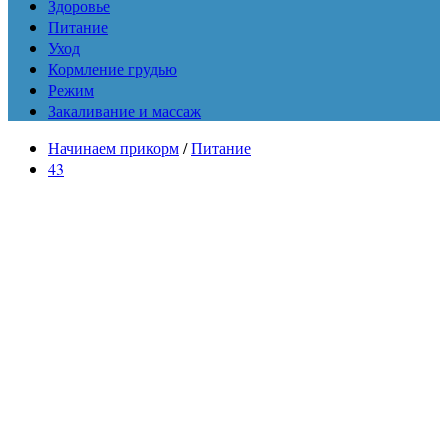
Здоровье
Питание
Уход
Кормление грудью
Режим
Закаливание и массаж
Начинаем прикорм
/
Питание
43