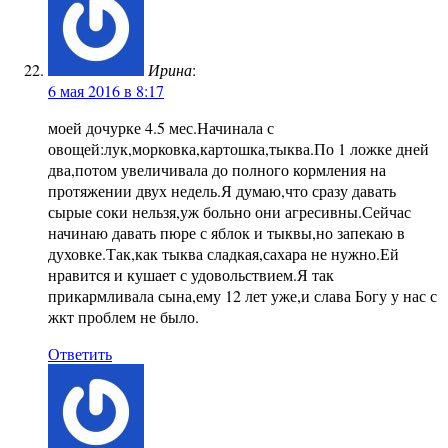
Ирина
:
6 мая 2016 в 8:17
моей дочурке 4.5 мес.Начинала с
овощей:лук,морковка,картошка,тыква.По 1 ложке дней
два,потом увеличивала до полного кормления на
протяжении двух недель.Я думаю,что сразу давать
сырые соки нельзя,уж больно они агресивны.Сейчас
начинаю давать пюре с яблок и тыквы,но запекаю в
духовке.Так,как тыква сладкая,сахара не нужно.Ей
нравится и кушает с удовольствием.Я так
прикармливала сына,ему 12 лет уже,и слава Богу у нас с
жкт проблем не было.
Ответить