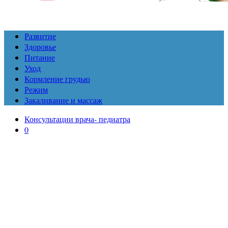
Развитие
Здоровье
Питание
Уход
Кормление грудью
Режим
Закаливание и массаж
Консультации врача- педиатра
0