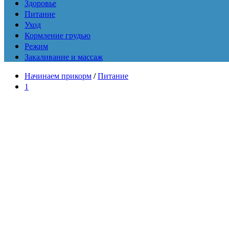
Здоровье
Питание
Уход
Кормление грудью
Режим
Закаливание и массаж
Начинаем прикорм
/
Питание
1