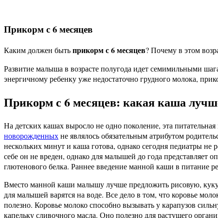
Прикорм с 6 месяцев
прикорм с 6 месяцев
Каким должен быть
? Почему в этом возр
Развитие малыша в возрасте полугода идет семимильными шага
энергичному ребенку уже недостаточно грудного молока, прико
Прикорм с 6 месяцев: какая каша лучш
На детских кашах выросло не одно поколение, эта питательная
новорожденных
не являлось обязательным атрибутом родитель
нескольких минут и каша готова, однако сегодня педиатры не 
себе он не вреден, однако для малышей до года представляет 
глютенового белка. Раннее введение манной каши в питание р
Вместо манной каши малышу лучше предложить рисовую, кукуру
для малышей варятся на воде. Все дело в том, что коровье мо
полезно. Коровье молоко способно вызывать у карапузов силь
капельку сливочного масла. Оно полезно для растущего органи