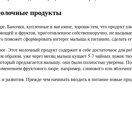
 молочные продукты
е. Баночки, купленные в магазине, хороши тем, что продукт уже
 овощей и фруктов, приготовленное собственноручно, не вызыва
то поможет сформировать интерес малыша к питанию, сделать его
ог. Этот молочный продукт содержит в себе достаточное для ре
им образом, уже через месяц малыш кушает 5-7 чайных ложек т
оторый предлагается малышу, они были полностью уверены. После
именением фруктового пюре, например, сливового или яблочног
 и развития. Прежде чем начинать вводить в питание новые про