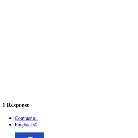
1 Response
Comments
1
Pingbacks
0