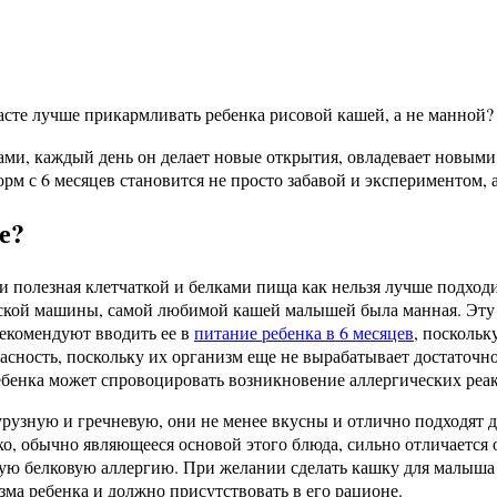
асте лучше прикармливать ребенка рисовой кашей, а не манной?
ми, каждый день он делает новые открытия, овладевает новыми
рм с 6 месяцев становится не просто забавой и экспериментом,
е?
 и полезная клетчаткой и белками пища как нельзя лучше подход
ской машины, самой любимой кашей малышей была манная. Эту 
рекомендуют вводить ее в
питание ребенка в 6 месяцев
, поскольк
опасность, поскольку их организм еще не вырабатывает достато
ебенка может спровоцировать возникновение аллергических реак
зную и гречневую, они не менее вкусны и отлично подходят дл
локо, обычно являющееся основой этого блюда, сильно отличаетс
ную белковую аллергию. При желании сделать кашку для малыша
зма ребенка и должно присутствовать в его рационе.