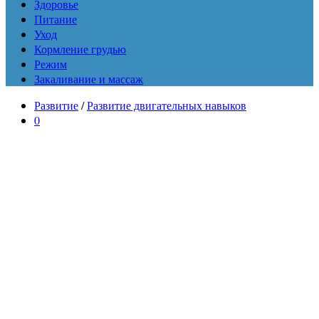
Здоровье
Питание
Уход
Кормление грудью
Режим
Закаливание и массаж
Развитие
/
Развитие двигательных навыков
0