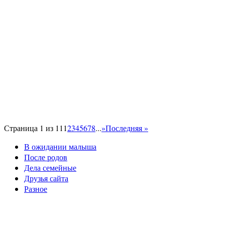
Страница 1 из 11
1
2
3
4
5
6
7
8
...
»
Последняя »
В ожидании малыша
После родов
Дела семейные
Друзья сайта
Разное