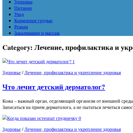
Здоровье
Питание
Уход
Кормление грудью
Режим
Закаливание и массаж
Category:
Лечение, профилактика и укр
1
Здоровье
/
Лечение, профилактика и укрепление здоровья
Что лечит детский дерматолог?
Кожа – важный орган, отделяющий организм от внешней среды.
Записаться на прием дерматолога, а не пытаться лечиться самос
0
Здоровье
/
Лечение, профилактика и укрепление здоровья