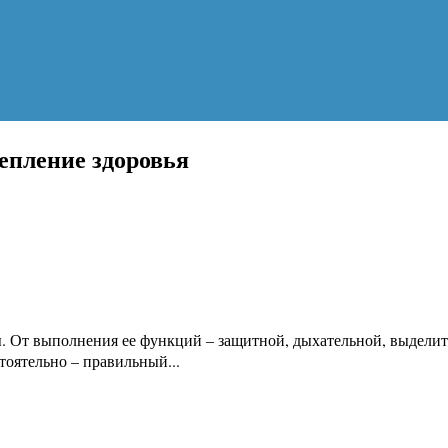
епление здоровья
 От выполнения ее функций – защитной, дыхательной, выделител
тоятельно – правильный...