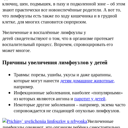
ключиц, шеи, подмышек, в паху и подколенной зоне – об этом
знают практически все новоиспечённые родители. А вот то,
что лимфоузлы есть также по ходу кишечника и в грудной
клетке, для многих становится сюрпризом.
Увеличенные и воспалённые лимфоузлы у
детей свидетельствуют о том, что в организме протекает
воспалительный процесс. Впрочем, спровоцировать его
может многое.
Причины увеличения лимфоузлов у детей
Травмы: порезы, ушибы, укусы и даже царапины,
которые могут нанести
детям домашние животные,
например.
Инфекционные заболевания, наиболее «популярными»
из которых являются ангина и
паротит у детей
.
Некоторые другие заболевания – например, экзема часто
сопровождается не спадающей опухолью лимфоузлов.
Увеличенные
лимфоузлы означают, что организм ребёнка самостоятельно